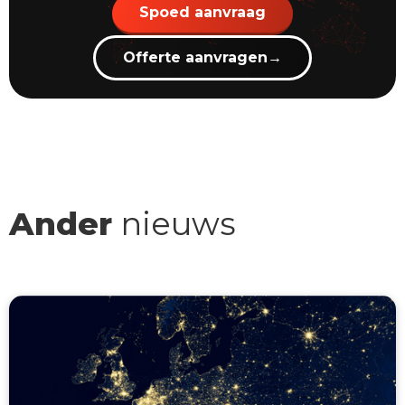
Spoed aanvraag
Offerte aanvragen
→
Ander
nieuws