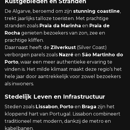
Kustgebieden en Stranden
De Algarve, beroemd om zijn
stunning coastline
,
trekt jaarlijks talloze toeristen. Met prachtige
stranden zoals
Praia da Marinha
en
Praia de
Rocha
genieten bezoekers van zon, zee en
prachtige kliffen.
Daarnaast heeft de
Zilverkust
(Silver Coast)
verborgen parels zoals
Nazré
en
São Martinho do
Porto
, waar een meer authentieke ervaring te
vinden is. Het milde klimaat maakt deze regio’s het
hele jaar door aantrekkelijk voor zowel bezoekers
als inwoners.
Stedelijk Leven en Infrastructuur
Steden zoals
Lissabon
,
Porto
en
Braga
zijn het
kloppend hart van Portugal. Lissabon combineert
traditioneel met modern, dankzij de metro en
kabelbanen.