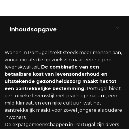
Inhoudsopgave
Levenskosten en Budget
Onroerend Goed en Woningmarkt
Leven in Portugal als Expat
Verhuizen naar Portugal
Ontdekken van de Portugese Regio’s
Wonen in Portugal trekt steeds meer mensen aan,
Kosten van Levensonderhoud
Kopen van Vastgoed
Cultuur en Gemeenschap
Visa en Verblijfsvergunningen
Kustgebieden en Stranden
vooral expats die op zoek zijn naar een hogere
levenskwaliteit.
De combinatie van een
Huisvestingskosten
Huren en Verhuur
Gezondheidszorg en Services
Financiën en Bankieren
Stedelijk Leven en Infrastructuur
betaalbare kost van levensonderhoud en
uitstekende gezondheidszorg maakt het tot
Belastingen in Portugal
Beste Plaatsen voor Expats
Integratie en Taal
Rijke Cultuur en Geschiedenis
een aantrekkelijke bestemming.
Portugal biedt
een unieke levensstijl met prachtige natuur, een
mild klimaat, en een rijke cultuur, wat het
aantrekkelijk maakt voor zowel jongere als oudere
inwoners.
De expatgemeenschappen in Portugal zijn divers