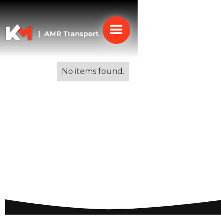
Alle blogs
No items found.
Wat moet je weten
voordat je naar
Frankrijk verhuist?
Belangrijke tips en
overwegingen