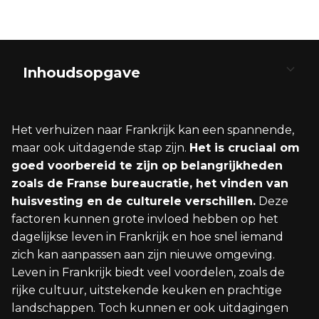
Inhoudsopgave
De Voorbereidingsfase
Administratieve Processen
Het Leven in Frankrijk
Werk en Onderneming
Opleiding en Onderwijs
Zaken Doen met de Overheid
Europese Samenwerking en Invloed
Het verhuizen naar Frankrijk kan een spannende,
Het Kiezen van een Internationaal
Inschrijven bij het Gemeentehuis
Cultuur en Lokale Gewoontes Begrijpen
Werk vinden als Buitenlander
Schoolsysteem
Diensten en Voorzieningen
Wonen in Frankrijk als EU-Burger
maar ook uitdagende stap zijn.
Het is cruciaal om
Verhuisbedrijf
goed voorbereid te zijn op belangrijkheden
De Franse Zorgverzekering en Carte Vitale
Integratie in de Franse Samenleving
Een Bedrijf Starten in Frankrijk
Hoger Onderwijs en Universiteiten
Omgang met Lokale Overheden
Europese Regulering en Wetgeving
zoals de Franse bureaucratie, het vinden van
Visum en Verblijfsvergunning Regelen
huisvesting en de culturele verschillen.
Deze
Belastingzaken Regelen
Wonen en Natuur in Frankrijk
factoren kunnen grote invloed hebben op het
Regelgeving en Documentatie
dagelijkse leven in Frankrijk en hoe snel iemand
zich kan aanpassen aan zijn nieuwe omgeving.
Leven in Frankrijk biedt veel voordelen, zoals de
rijke cultuur, uitstekende keuken en prachtige
landschappen. Toch kunnen er ook uitdagingen