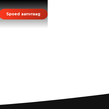
Spoed aanvraag
ps en
olle verhuizing