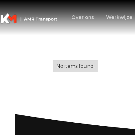
Over ons
Werkwijze
Alle blogs
No items found.
Verhuizen naar 
aandachtspunte