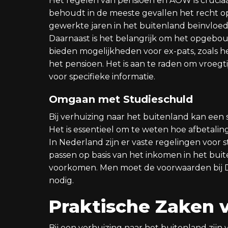
Het regelen van pensioen en AOW is cruciaa
behoudt in de meeste gevallen het recht o
gewerkte jaren in het buitenland beïnvloe
Daarnaast is het belangrijk om het opgebo
bieden mogelijkheden voor ex-pats, zoals h
het pensioen. Het is aan te raden om vroeg
voor specifieke informatie.
Omgaan met Studieschuld
Bij verhuizing naar het buitenland kan ee
Het is essentieel om te weten hoe afbetalin
In Nederland zijn er vaste regelingen voor 
passen op basis van het inkomen in het buit
voorkomen. Men moet de voorwaarden bij D
nodig.
Praktische Zaken 
Bij een verhuizing naar het buitenland zijn 