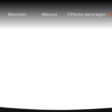
Diensten
Nieuws
Offerte aanvragen
het buitenland: Ti
n voor een succesv