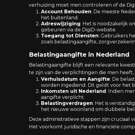
verhuizing moet men controleren of de DigiD
Account Behouden
: De meeste Nede
het buitenland.
Adreswijziging
: Het is noodzakelijk o
gebeuren via de DigiD-website.
Toegang tot Diensten
: Gebruikers h
zoals belastingaangifte, zorgverzeker
Belastingaangifte in Nederland
Belastingaangifte blijft een relevante kwest
te zijn van de verplichtingen die men heeft,
Verhuisdatum en Aangifte
: De belas
worden ingediend. Dit geldt voor het b
Inkomsten uit Nederland
: Indien me
aangifte verplicht.
Belastingverdragen
: Het is verstand
het nieuwe woonland om dubbele bela
Deze administratieve stappen zijn cruciaal 
Het voorkomt juridische en financiële compl