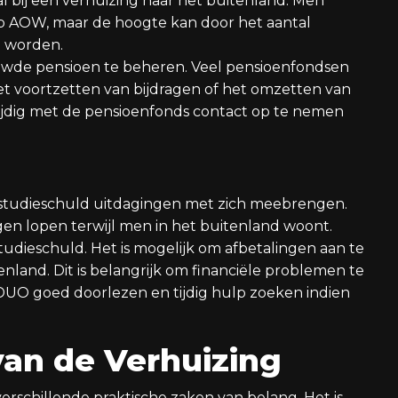
l bij een verhuizing naar het buitenland. Men
p AOW, maar de hoogte kan door het aantal
d worden.
uwde pensioen te beheren. Veel pensioenfondsen
et voortzetten van bijdragen of het omzetten van
tijdig met de pensioenfonds contact op te nemen
n studieschuld uitdagingen met zich meebrengen.
gen lopen terwijl men in het buitenland woont.
studieschuld. Het is mogelijk om afbetalingen aan te
enland. Dit is belangrijk om financiële problemen te
UO goed doorlezen en tijdig hulp zoeken indien
van de Verhuizing
verschillende praktische zaken van belang. Het is