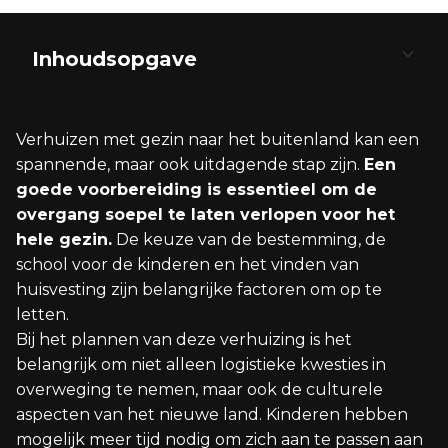
Inhoudsopgave
De Beslissing van Emigratie
Het Voorbereidingsproces
Juridische en Administratieve Procedures
Huisvesting in het Buitenland
Inburgering en Integratie
Financiën en Kosten
De Overgang voor Kinderen
Praktische Tips
Verhuizen met gezin naar het buitenland kan een
Overwegingen voor Emigratie
Zorgvuldige Planning
Visums en Werkvergunningen
Op Zoek naar een Nieuwe Woning
De Nieuwe Omgeving Verkennen
Budgettering van de Verhuizing
Onderwijssysteem in het Buitenland
Inpakken en Organisatie
spannende, maar ook uitdagende stap zijn.
Een
goede voorbereiding is essentieel om de
Voordelen van Emigreren met Kinderen
Plan B Ontwikkelen
Uitschrijving bij de Gemeente
Onderwijs en Gezondheid in de Buurt
Aanleren van Nieuwe Talen
Levenskosten in het Buitenland
Sociale Impact op Kinderen
Transport en Logistiek
overgang soepel te laten verlopen voor het
hele gezin.
De keuze van de bestemming, de
Tijdschema voor Voorbereiding
Medische Dossiers Overzetten
Omgaan met Heimwee
Gezondheid en Welzijn van Kinderen
school voor de kinderen en het vinden van
huisvesting zijn belangrijke factoren om op te
letten.
Bij het plannen van deze verhuizing is het
belangrijk om niet alleen logistieke kwesties in
overweging te nemen, maar ook de culturele
aspecten van het nieuwe land. Kinderen hebben
mogelijk meer tijd nodig om zich aan te passen aan