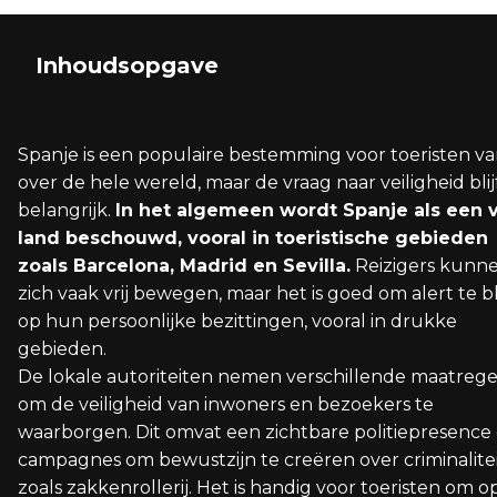
Inhoudsopgave
Algemene Veiligheid en Spanje's Reputatie
Regionale Veiligheidsoverwegingen
Soorten Criminaliteit en Preventie
Adviezen voor Veilig Reizen in Spanje
De Rol van Spaanse Autoriteiten in Veiligheid
Spanje is een populaire bestemming voor toeristen v
Veiligheidsniveau in Spanje vergeleken met ande
Catalonië en Barcelona
Zakkenrollers en Diefstal
Gebruik van Openbaar Vervoer en Taxidiensten
Werkzaamheid van Guardia Civil en Policia Nacion
over de hele wereld, maar de vraag naar veiligheid blij
Europese landen
belangrijk.
In het algemeen wordt Spanje als een v
Madrid
Gauwdieven in Toeristische Gebieden
Veilig Geld en Waardevolle Spullen Beheren
Ministerie van Binnenlandse Zaken en
land beschouwd, vooral in toeristische gebieden
Invloed van Toerisme op Veiligheid
Veiligheidsbeleid
zoals Barcelona, Madrid en Sevilla.
Reizigers kunn
Baskenland
Veiligheid in Accommodaties
zich vaak vrij bewegen, maar het is goed om alert te bl
op hun persoonlijke bezittingen, vooral in drukke
Andalusië en Costa del Sol
gebieden.
Canarische Eilanden en Balearen
De lokale autoriteiten nemen verschillende maatreg
om de veiligheid van inwoners en bezoekers te
waarborgen. Dit omvat een zichtbare politiepresence
campagnes om bewustzijn te creëren over criminalitei
zoals zakkenrollerij. Het is handig voor toeristen om o