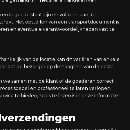
die getraind is in het snel afhandelen van
ren in goede staat zijn en voldoen aan de
verstrekt. Het opstellen van een transportdocument is
ceren en eventuele verantwoordelijkheden vast te
Afhankelijk van de locatie kan dit variëren van enkele
or dat de bezorger op de hoogte is van de beste
n we samen met de klant of de goederen correct
roces soepel en professioneel te laten verlopen.
vice te bieden, zoals te lezen is in onze informatie
edverzendingen
eria waaraan we moeten voldoen om een succesvolle