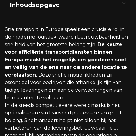
Inhoudsopgave
De Basis van Sneltransport
Tarieven en Dienstverlening
Operationele Uitdagingen
Technologie en Innovatie in Sneltransport
Sneltransport in Europa speelt een cruciale rol in
Wat is Sneltransport?
Kostenstructuur voor Sneltransport
Wet- en Regelgeving
de moderne logistiek, waarbij betrouwbaarheid en
snelheid van het grootste belang zijn.
De keuze
Voordelen van Sneltransport
Vergelijking van Tarieven
Veiligheid en Zekerheid
voor efficiënte transportdiensten binnen
Europa maakt het mogelijk om goederen snel
Geschiedenis van Snelle Koeriersdiensten
Waar voor je Geld
Efficiëntie en Tijdbeheer
en veilig van de ene naar de andere locatie te
verplaatsen.
Deze snelle mogelijkheden zijn
essentieel voor bedrijven die afhankelijk zijn van
tijdige leveringen om aan de verwachtingen van
hun klanten te voldoen.
In de steeds competitievere wereldmarkt is het
optimaliseren van transportprocessen van groot
belang. Sneltransport helpt niet alleen bij het
verbeteren van de leveringsbetrouwbaarheid,
maar ook bij het verlagen van de operationele