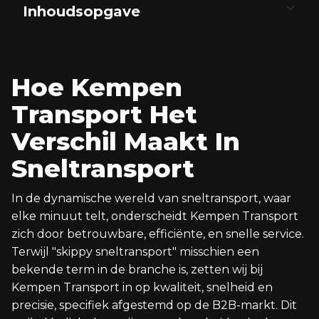
Inhoudsopgave
Hoe Kempen Transport Het Verschil Maakt In
Directe en Efficiënte Leveringen Door Heel
Persoonlijke en Flexibele Service
Technologie en Tracking
Focus op Duurzaamheid
Competitief Voordeel
Sneltransport
Europa
Hoe Kempen
Transport Het
Verschil Maakt In
Sneltransport
In de dynamische wereld van sneltransport, waar
elke minuut telt, onderscheidt Kempen Transport
zich door betrouwbare, efficiënte, en snelle service.
Terwijl "skippy sneltransport" misschien een
bekende term in de branche is, zetten wij bij
Kempen Transport in op kwaliteit, snelheid en
precisie, specifiek afgestemd op de B2B-markt. Dit