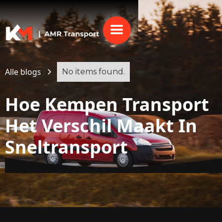
Alle blogs
No items found.
Hoe Kempen Transport
Het Verschil Maakt In
Sneltransport