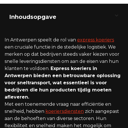
Inhoudsopgave
De Diensten van een Koerier in Antwerpen
Klantgerichte Service en Logistieke
Optimalisatie
In Antwerpen speelt de rol van
express koeriers
Express Koeriersdiensten en Snelheid
een cruciale functie in de stedelijke logistiek. We
Betrouwbaarheid en Persoonlijke Service
merken op dat bedrijven steeds vaker kiezen voor
Nationale en Internationale Koerierdiensten
snelle leveringsdiensten om aan de eisen van hun
Intelligente Planning en Private Rondes
klanten te voldoen.
Express koeriers in
Fietskoeriers en Milieubewustzijn
Antwerpen bieden een betrouwbare oplossing
Offertes en Maatwerk voor Logistieke
Uitdagingen
voor sneltransport, wat essentieel is voor
bedrijven die hun producten tijdig moeten
afleveren.
Met een toenemende vraag naar efficiëntie en
snelheid, hebben
koeriersdiensten
zich aangepast
aan de behoeften van diverse sectoren. Hun
flexibiliteit en snelheid maken het mogelijk om