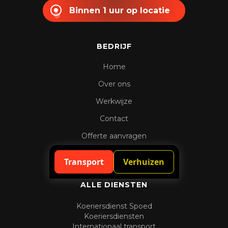
Binnen 1 uur op locatie
BEDRIJF
Home
Over ons
Werkwijze
Contact
Offerte aanvragen
Spoedaanvraag
Transport
Verhuizen
ALLE DIENSTEN
Koeriersdienst Spoed
Koeriersdiensten
Internationaal transport