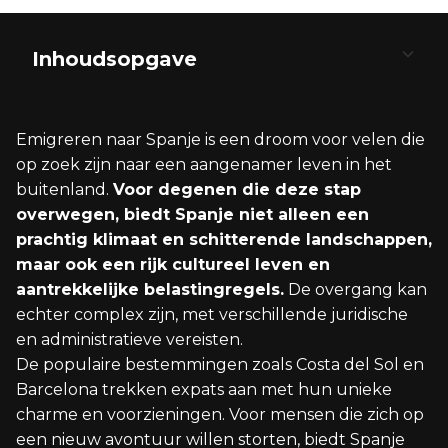
Inhoudsopgave
Waarom Emigreren naar Spanje?
De Verhuizing Voorbereiden
Een Woning Vinden in Spanje
Praktische Zaken Regelen in Spanje
Integratie in de Spaanse Maatschappij
Langere Termijn Overwegingen
Emigreren naar Spanje is een droom voor velen die
Levensstijl en Klimaat
Inschrijven Uit Nederland
De Juiste Locatie Kiezen
Een Spaanse Bankrekening Openen
De Spaanse Taal Leren
Permanent Verblijf en Staatsburgerschap
op zoek zijn naar een aangenamer leven in het
buitenland.
Voor degenen die deze stap
Werkgelegenheid en Ondernemerschap
Vereiste Documentatie
Kopen of Huren
Verzekeringen Afsluiten
Betrokkenheid bij de Gemeenschap
Onderhouden van Banden met Nederland
overwegen, biedt Spanje niet alleen een
prachtig klimaat en schitterende landschappen,
Onderwijs en Gezondheidszorg
Belastingtechnische Overwegingen
Het Aankoopproces
Auto Importeren en Registreren
Omgaan met Culturele Verschillen
maar ook een rijk cultureel leven en
aantrekkelijke belastingregels.
De overgang kan
echter complex zijn, met verschillende juridische
en administratieve vereisten.
De populaire bestemmingen zoals Costa del Sol en
Barcelona trekken expats aan met hun unieke
charme en voorzieningen. Voor mensen die zich op
een nieuw avontuur willen storten, biedt Spanje