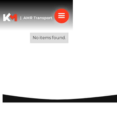
Alle blogs
No items found.
Emigreren naar Spanje:
Tips en Informatie voor
een Succesvolle
Verhuizing