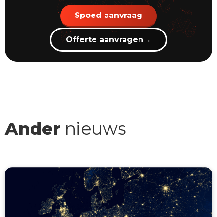
Spoed aanvraag
Offerte aanvragen
→
Ander
nieuws