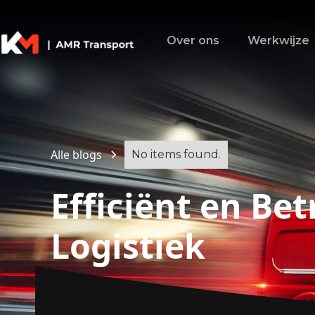
Over ons
Werkwijze
Alle blogs
No items found.
Efficiënt en Be
Logistiek