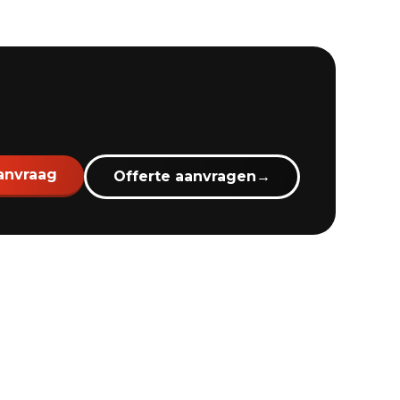
anvraag
Offerte aanvragen
→