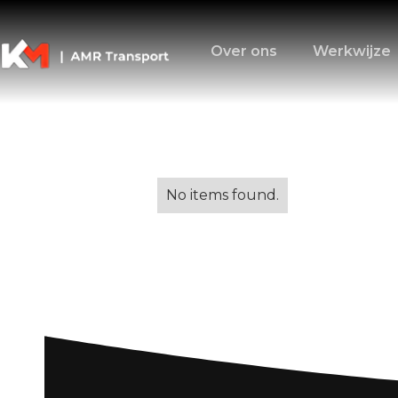
Over ons
Werkwijze
Alle blogs
No items found.
Appartement hu
voor Succesvol