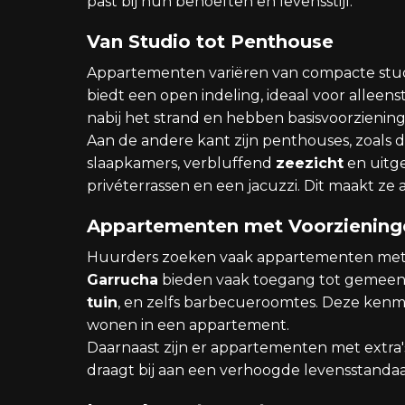
past bij hun behoeften en levensstijl.
Van Studio tot Penthouse
Appartementen variëren van compacte stud
biedt een open indeling, ideaal voor alleen
nabij het strand en hebben basisvoorzienin
Aan de andere kant zijn penthouses, zoals d
slaapkamers, verbluffend
zeezicht
en uitge
privéterrassen en een jacuzzi. Dit maakt ze
Appartementen met Voorziening
Huurders zoeken vaak appartementen met 
Garrucha
bieden vaak toegang tot gemeensc
tuin
, en zelfs barbecueroomtes. Deze ken
wonen in een appartement.
Daarnaast zijn er appartementen met extra's
draagt bij aan een verhoogde levensstandaa